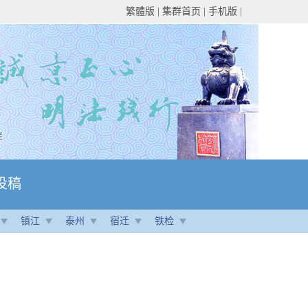
繁體版
|
集群首页
|
手机版
|
投稿
镇江
泰州
宿迁
铁检