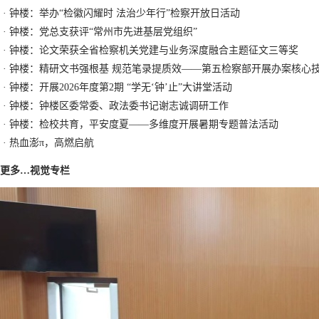
·
钟楼：举办“检徽闪耀时 法治少年行”检察开放日活动
·
钟楼：党总支获评“常州市先进基层党组织”
·
钟楼：论文荣获全省检察机关党建与业务深度融合主题征文三等奖
·
钟楼：精研文书强根基 规范笔录提质效——第五检察部开展办案核心
·
钟楼：开展2026年度第2期 “学无‘钟’止”大讲堂活动
·
钟楼：钟楼区委常委、政法委书记谢志诚调研工作
·
钟楼：检校共育，平安度夏——多维度开展暑期专题普法活动
·
热血澎π，高燃启航
更多…
视觉专栏