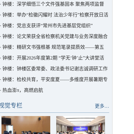
院举行
·
钟楼：深学细悟三个文件强基固本 聚焦两项监督
核查精准发力
·
钟楼：举办“检徽闪耀时 法治少年行”检察开放日活
动
·
钟楼：党总支获评“常州市先进基层党组织”
·
钟楼：论文荣获全省检察机关党建与业务深度融合
主题征文三等奖
·
钟楼：精研文书强根基 规范笔录提质效——第五
检察部开展办案核心技能专题培训
·
钟楼：开展2026年度第2期 “学无‘钟’止”大讲堂活
动
·
钟楼：钟楼区委常委、政法委书记谢志诚调研工作
·
钟楼：检校共育，平安度夏——多维度开展暑期专
题普法活动
·
热血澎π，高燃启航
视觉专栏
更多…