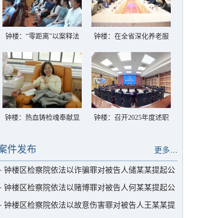
钟楼：“零距离”以案释法
钟楼：在全省深化养老服
筑牢禁毒防线
务突出问题整治专项调研
会上交流发言
钟楼：热血铸检魂奉献显
钟楼：召开2025年度述职
担当——开展无偿献血活
会议
动
案件发布
更多…
·
钟楼区检察院依法以诈骗罪对被告人储某某提起公
诉
·
钟楼区检察院依法以赌博罪对被告人何某某提起公
诉
·
钟楼区检察院依法以故意伤害罪对被告人王某某提