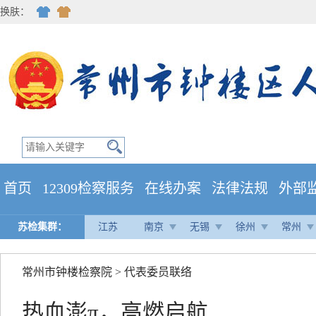
换肤：
首页
12309检察服务
在线办案
法律法规
外部
苏检集群：
江苏
南京
无锡
徐州
常州
常州市钟楼检察院
>
代表委员联络
热血澎π，高燃启航