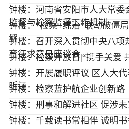
钟楼：河南省安阳市人大常委
监督与检察监督工作机制
钟楼：“检察+综治”联动破僵局
解
钟楼：召开深入贯彻中央八项
育征求意见座谈会
钟楼：检察开放日|“携手关爱 
钟楼：开展履职评议 区人大
听证
钟楼：检察蓝护航企业创新路
钟楼：刑事和解进社区 促涉
钟楼：千载读书常相伴 诚明书