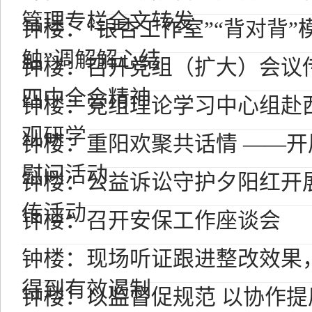
管理专栏全文转发
钟楼：“银杏工作室”“背对背”
触”调解解心结
钟楼：召开党组（扩大）会议
四中全会精神
钟楼：党组理论学习中心组赴
观研学
钟楼：重阳欢聚共话情 ——
慰问活动
钟楼：公益诉讼守护夕阳红开展
传活动
钟楼：召开安保工作座谈会
钟楼：现场听证跟进整改效果，
得到有效遏制
钟楼：以监督促规范 以协作提