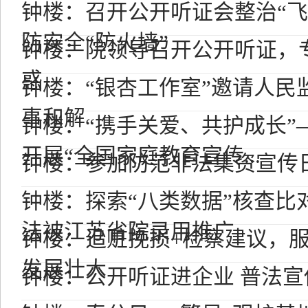
钟楼：召开公开听证会整治“飞
防安全“防火墙”
钟楼：院领导召开公开听证，
惑
钟楼：“银杏工作室”邀请人民
事和解
钟楼：“携手关爱、共护成长”
开展“全国家庭教育宣传...
钟楼：参加防范非法集资宣传
钟楼：探索“八类数据”核查比
法被江苏省院录用推广
钟楼：追赃挽损+检察建议，
发展壮大
钟楼：公开听证进企业 普法宣