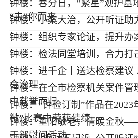
钟楼：春分日，“繁星”观护基
“未”你而来
钟楼：小案大治，公开听证助
钟楼：组织专家论证，提升办
钟楼：检法同堂培训，合力打
钟楼：进千企丨送达检察建议
会治理
钟楼：在全市检察机关案件管
中载誉而归
钟楼：“钟检订制”作品在202
微”比赛中荣获佳绩
钟楼：重阳敬老，情暖金秋—
干部慰问活动