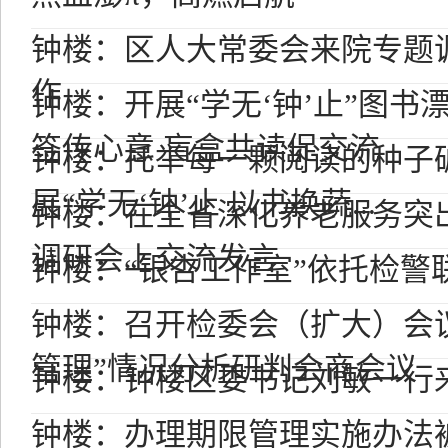
钟楼：区人大常委会来院专题调
作
钟楼：开展“学无‘钟’止”图书
签传心意 盲盒共读促交流
钟楼：托举每一颗阅读的种子
展“学无‘钟’止 以书换蔬...
钟楼：在全省深化养老服务突
调研会上交流发言
钟楼：“银杏工作室”依托检警
钟楼：召开检委会（扩大）会议
管理”情况分析研判会商会议
钟楼：钟楼区委书记刘敏一行
钟楼：办理期限管理实施办法