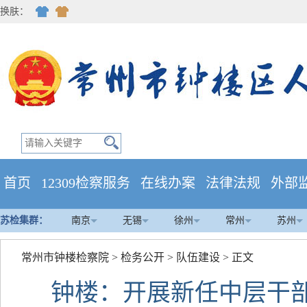
换肤：
首页
12309检察服务
在线办案
法律法规
外部
苏检集群：
南京
无锡
徐州
常州
苏州
常州市钟楼检察院
>
检务公开
>
队伍建设
> 正文
钟楼：开展新任中层干