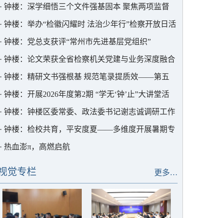
院举行
·
钟楼：深学细悟三个文件强基固本 聚焦两项监督
核查精准发力
·
钟楼：举办“检徽闪耀时 法治少年行”检察开放日活
动
·
钟楼：党总支获评“常州市先进基层党组织”
·
钟楼：论文荣获全省检察机关党建与业务深度融合
主题征文三等奖
·
钟楼：精研文书强根基 规范笔录提质效——第五
检察部开展办案核心技能专题培训
·
钟楼：开展2026年度第2期 “学无‘钟’止”大讲堂活
动
·
钟楼：钟楼区委常委、政法委书记谢志诚调研工作
·
钟楼：检校共育，平安度夏——多维度开展暑期专
题普法活动
·
热血澎π，高燃启航
视觉专栏
更多…