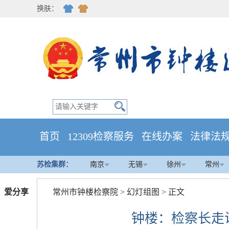
换肤：
首页
12309检察服务
在线办案
法律法
苏检集群：
南京
无锡
徐州
常州
爱分享
常州市钟楼检察院
>
幻灯组图
> 正文
钟楼：检察长走