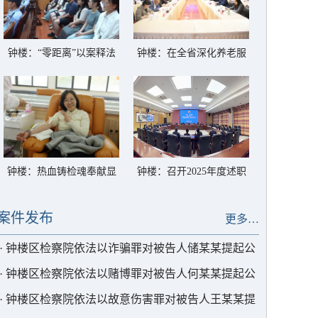
钟楼：“零距离”以案释法
钟楼：在全省深化养老服
筑牢禁毒防线
务突出问题整治专项调研
会上交流发言
钟楼：热血铸检魂奉献显
钟楼：召开2025年度述职
担当——开展无偿献血活
会议
动
案件发布
更多…
·
钟楼区检察院依法以诈骗罪对被告人储某某提起公
诉
·
钟楼区检察院依法以赌博罪对被告人何某某提起公
诉
·
钟楼区检察院依法以故意伤害罪对被告人王某某提