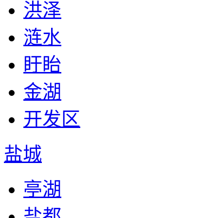
洪泽
涟水
盱眙
金湖
开发区
盐城
亭湖
盐都