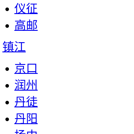
仪征
高邮
镇江
京口
润州
丹徒
丹阳