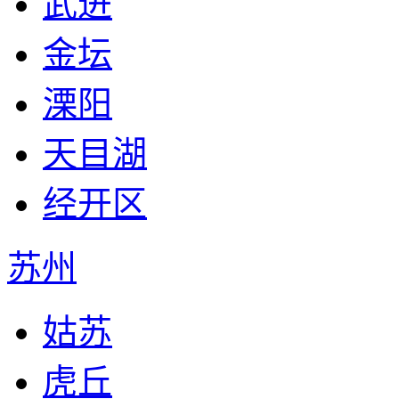
武进
金坛
溧阳
天目湖
经开区
苏州
姑苏
虎丘