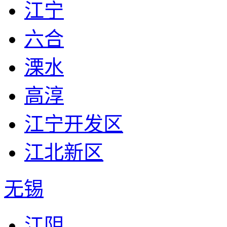
江宁
字
六合
字
溧水
高淳
江宁开发区
江北新区
无锡
江阴