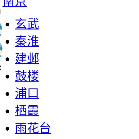
南京
闻
玄武
秦淮
建邺
镜
鼓楼
浦口
栖霞
雨花台