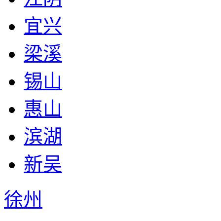
宜兴
梁溪
锡山
惠山
滨湖
新吴
徐州