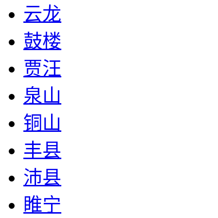
云龙
鼓楼
贾汪
泉山
铜山
丰县
沛县
睢宁