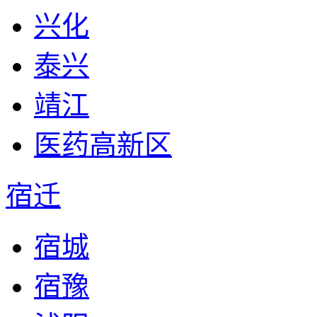
兴化
泰兴
靖江
医药高新区
宿迁
宿城
宿豫