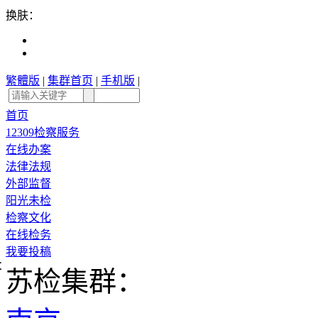
换肤：
繁體版
|
集群首页
|
手机版
|
首页
12309检察服务
在线办案
法律法规
外部监督
阳光未检
检察文化
在线检务
我要投稿
享
苏检集群：